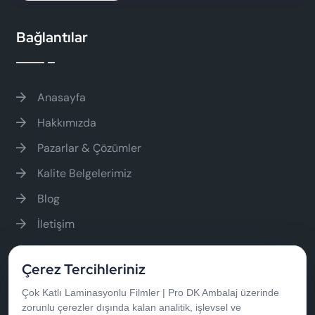
Kemalpaşa / İzmir
Bağlantılar
Anasayfa
Hakkımızda
Pazarlar & Çözümler
Kalite Belgelerimiz
Blog
İletişim
Çerez Tercihleriniz
Pazarlar & Çözümler
Çok Katlı Laminasyonlu Filmler | Pro DK Ambalaj üzerinde
zorunlu çerezler dışında kalan analitik, işlevsel ve