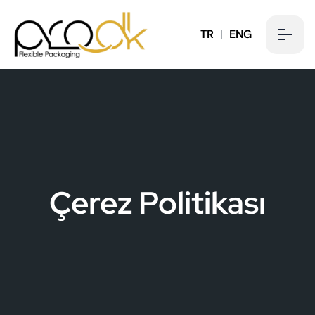
TR
|
ENG
Çerez Politikası