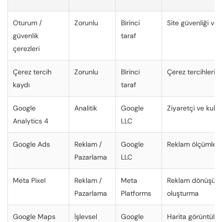
Oturum /
Zorunlu
Birinci
Site güvenliği ve
güvenlik
taraf
çerezleri
Çerez tercih
Zorunlu
Birinci
Çerez tercihlerin
kaydı
taraf
Google
Analitik
Google
Ziyaretçi ve kullan
Analytics 4
LLC
Google Ads
Reklam /
Google
Reklam ölçümlem
Pazarlama
LLC
Meta Pixel
Reklam /
Meta
Reklam dönüşüm 
Pazarlama
Platforms
oluşturma
Google Maps
İşlevsel
Google
Harita görüntüle