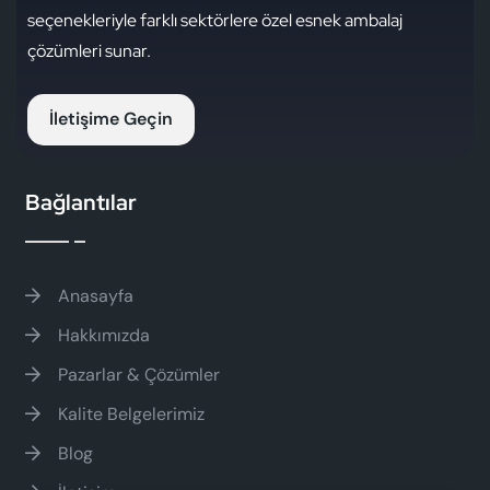
info@prodkambalaj.com
seçenekleriyle farklı sektörlere özel esnek ambalaj
çözümleri sunar.
Adres
İletişime Geçin
OSB Mah. 522 Sk. No:15
Kemalpaşa / İzmir
Bağlantılar
Anasayfa
Hakkımızda
Pazarlar & Çözümler
Kalite Belgelerimiz
Blog